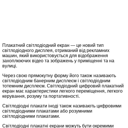
Плакатний світлодіодний екран — це новий тип
світлодіодного дисплея, отриманий від рекламних
машин, який використовується для відображення
захоплюючих відео та зображень у приміщенні та на
вулиці.
Через свою прямокутну форму його також називають
світлодіодним банерним дисплеєм і світлодіодним
тотемним дисплеєм. Світлодіодний цифровий плакатний
екран має характеристики легкого переміщення, легкого
керування, розуму та портативності.
Світлодіодні плакати іноді також називають цифровими
світлодіодними плакатами або розумними
світлодіодними плакатами.
Світлодіодні плакатні екрани можуть бути окремими