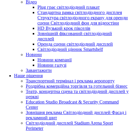
Відео
Plug грає світлодіодний плакат
Стандартна рамка світлодіодного дисплея
Структура світлодіодного екрану для оренди
сцени Світлодіодний фон для відеостіни
HD Вузький крок пікселів
Зовнішній фіксований світлодіодний
дисплей
Оренда сцени світлодіодний дисплей
Світлодіодний цінник Smartshelf
Новини
Новини компанії
Новини галузі
Завантажити
Наше рішення
Транспортний термінал і реклама аеропорту
Роздрібна комерційна торгівля та готельний бізнес
Театр, концертна сцена та світлодіодний дисплей у
церкві
Education Studio Broadcast & Security Command
Center
Зовнішня реклама Світлодіодний дисплей Фасад і
рекламний щит
Світлодіодний дисплей Stadium Arena Sport
Perimeter