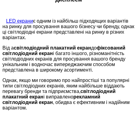
LED екрани
є одним із найбільш підходящих варіантів
на ринку для просування вашого бізнесу чи бренду, однак
ці світлодіодні екрани представлені на ринку в різних
варіантах.
Від а
світлодіодний плакатний екран
до
фіксований
світлодіодний екран
і багато іншого, різноманітність
світлодіодних екранів для просування вашого бренду
унікальним і водночас випереджаючим способом
представлена ​​в широкому асортименті.
Однак, якщо ми говоримо про найпростіші та популярні
типи світлодіодних екранів, яким найбільше віддають
перевагу бренди та підприємства,
світлодіодний
плакатний екран
і виправлено
рекламний
світлодіодний екран
, обидва є ефективним і надійним
варіантом.