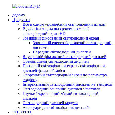
додому
Продукти
Все в одному/роздрібний світлодіодний плакат
Відеостіна з вузьким кроком пікселів/
світлодіодний екран HD
Зовнішній фіксований світлодіодний екран
Зовнішній енергозберігаючий світлодіодний
дисплей
Передній світлодіодний дисплей
Внутрішній фіксований світлодіодний дисплей
Оренда сцени світлодіодний дисплей
Прозорий світлодіодний екран / світлодіодний
дисплей фасадної завіси
Спортивний світлодіодний екран по периметру
стадіону
Інтерактивний світлодіодний дисплей на танцполі
Світлодіодний банерний дисплей Smartshelf
Гнучкий/креативний м'який світлодіодний
дисплей
Світлодіодний дисплей модуля
Аксесуари для світлодіодних дисплеїв
РЕСУРСИ