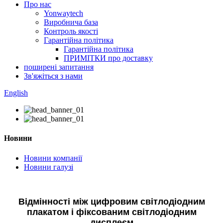
Про нас
Yonwaytech
Виробнича база
Контроль якості
Гарантійна політика
Гарантійна політика
ПРИМІТКИ про доставку
поширені запитання
Зв'яжіться з нами
English
Новини
Новини компанії
Новини галузі
Відмінності між цифровим світлодіодним
плакатом і фіксованим світлодіодним
дисплеєм