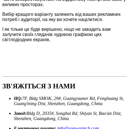
великих просторах.
Вибір кращого варіанту залежить від ваших рекламних
потреб і аудиторії, на яку ви хочете націлитися.
І як тільки це буде вирішено, ніщо не завадить вам
залучити своїх глядачів чудовою графікою цих
світлодіодних екранів.
ЗВ'ЯЖІТЬСЯ З НАМИ
HQ:
7F, Bldg SMOK, 29#, Guangyuaner Rd, Fenghuang St,
Guang'ming Dist, Shenzhen, Guangdong, China
Завод:
Bldg D, 2035#, Songbai Rd, Shiyan St, Bao'an Dist,
Shenzhen, Guangdong, China
Електронна пошта:
info@yonwaytech.com