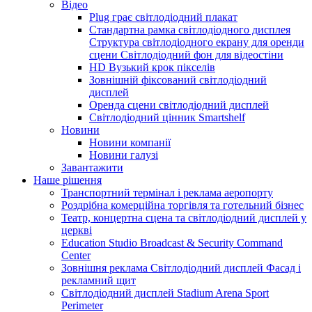
Відео
Plug грає світлодіодний плакат
Стандартна рамка світлодіодного дисплея
Структура світлодіодного екрану для оренди
сцени Світлодіодний фон для відеостіни
HD Вузький крок пікселів
Зовнішній фіксований світлодіодний
дисплей
Оренда сцени світлодіодний дисплей
Світлодіодний цінник Smartshelf
Новини
Новини компанії
Новини галузі
Завантажити
Наше рішення
Транспортний термінал і реклама аеропорту
Роздрібна комерційна торгівля та готельний бізнес
Театр, концертна сцена та світлодіодний дисплей у
церкві
Education Studio Broadcast & Security Command
Center
Зовнішня реклама Світлодіодний дисплей Фасад і
рекламний щит
Світлодіодний дисплей Stadium Arena Sport
Perimeter