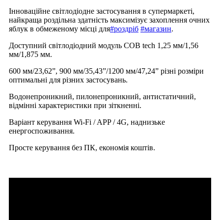
Інноваційне світлодіодне застосування в супермаркеті,
найкраща роздільна здатність максимізує захоплення очних
яблук в обмеженому місці для
#роздріб
#магазин
.
Доступний світлодіодний модуль COB tech 1,25 мм/1,56
мм/1,875 мм.
600 мм/23,62”, 900 мм/35,43”/1200 мм/47,24” різні розміри
оптимальні для різних застосувань.
Водонепроникний, пилонепроникний, антистатичний,
відмінні характеристики при зіткненні.
Варіант керування Wi-Fi / APP / 4G, наднизьке
енергоспоживання.
Просте керування без ПК, економія коштів.