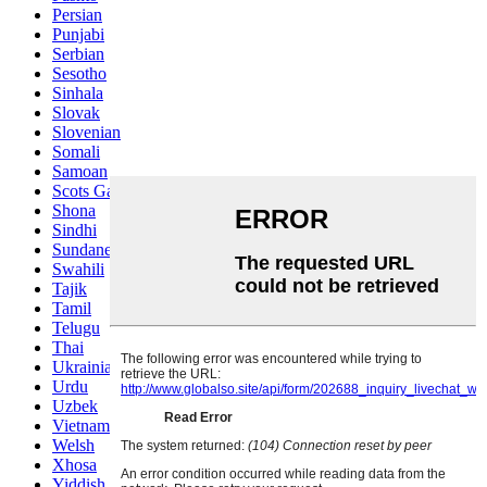
Persian
Punjabi
Serbian
Sesotho
Sinhala
Slovak
Slovenian
Somali
Samoan
Scots Gaelic
Shona
Sindhi
Sundanese
Swahili
Tajik
Tamil
Telugu
Thai
Ukrainian
Urdu
Uzbek
Vietnamese
Welsh
Xhosa
Yiddish