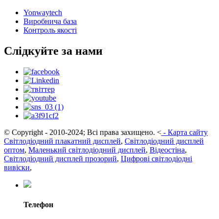
Yonwaytech
Виробнича база
Контроль якості
Слідкуйте за нами
© Copyright - 2010-2024; Всі права захищено.
<
-
Карта сайту
Світлодіодний плакатний дисплей
,
Світлодіодний дисплей
оптом
,
Маленький світлодіодний дисплей
,
Відеостіна
,
Світлодіодний дисплей прозорий
,
Цифрові світлодіодні
вивіски
,
Телефон