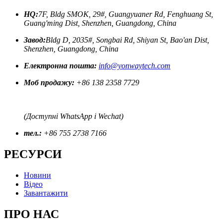
HQ:
7F, Bldg SMOK, 29#, Guangyuaner Rd, Fenghuang St,
Guang'ming Dist, Shenzhen, Guangdong, China
Завод:
Bldg D, 2035#, Songbai Rd, Shiyan St, Bao'an Dist,
Shenzhen, Guangdong, China
Електронна пошта:
info@yonwaytech.com
Моб продажу:
+86 138 2358 7729
(Доступні WhatsApp і Wechat)
тел.:
+86 755 2738 7166
РЕСУРСИ
Новини
Відео
Завантажити
ПРО НАС