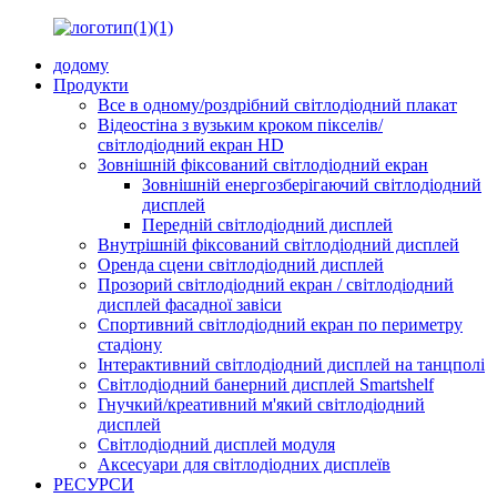
додому
Продукти
Все в одному/роздрібний світлодіодний плакат
Відеостіна з вузьким кроком пікселів/
світлодіодний екран HD
Зовнішній фіксований світлодіодний екран
Зовнішній енергозберігаючий світлодіодний
дисплей
Передній світлодіодний дисплей
Внутрішній фіксований світлодіодний дисплей
Оренда сцени світлодіодний дисплей
Прозорий світлодіодний екран / світлодіодний
дисплей фасадної завіси
Спортивний світлодіодний екран по периметру
стадіону
Інтерактивний світлодіодний дисплей на танцполі
Світлодіодний банерний дисплей Smartshelf
Гнучкий/креативний м'який світлодіодний
дисплей
Світлодіодний дисплей модуля
Аксесуари для світлодіодних дисплеїв
РЕСУРСИ