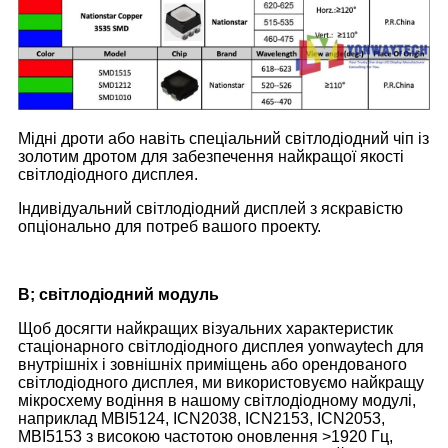
Мідні дроти або навіть спеціальний світлодіодний чіп із
золотим дротом для забезпечення найкращої якості
світлодіодного дисплея.
Індивідуальний світлодіодний дисплей з яскравістю
опціонально для потреб вашого проекту.
B; світлодіодний модуль
Щоб досягти найкращих візуальних характеристик
стаціонарного світлодіодного дисплея yonwaytech для
внутрішніх і зовнішніх приміщень або орендованого
світлодіодного дисплея, ми використовуємо найкращу
мікросхему водіння в нашому світлодіодному модулі,
наприклад MBI5124, ICN2038, ICN2153, ICN2053,
MBI5153 з високою частотою оновлення >1920 Гц,