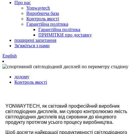
Про нас
Yonwaytech
Виробнича база
Контроль якості
Гарантійна політика
Гарантійна політика
ПРИМІТКИ про доставку
поширені запитання
Зв'яжіться з нами
English
додому
Контроль якості
YONWAYTECH, як світовий професійний виробник
світлодіодних дисплеїв, ми суворо контролюємо якість
світлодіодних дисплеїв від сировини до кінцевого
продукту протягом усього процесу виробництва.
Щоб досягти найкращої продуктивності світлодіодного