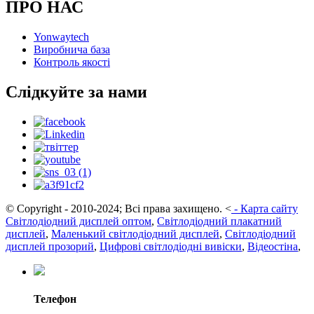
ПРО НАС
Yonwaytech
Виробнича база
Контроль якості
Слідкуйте за нами
© Copyright - 2010-2024; Всі права захищено.
<
-
Карта сайту
Світлодіодний дисплей оптом
,
Світлодіодний плакатний
дисплей
,
Маленький світлодіодний дисплей
,
Світлодіодний
дисплей прозорий
,
Цифрові світлодіодні вивіски
,
Відеостіна
,
Телефон