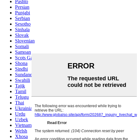
Pashto
Persian
Punjabi
Serbian
Sesotho
Sinhala
Slovak
Slovenian
Somali
Samoan
Scots Gaelic
Shona
Sindhi
Sundanese
Swahili
Tajik
Tamil
Telugu
Thai
Ukrainian
Urdu
Uzbek
Vietnamese
Welsh
Xhosa