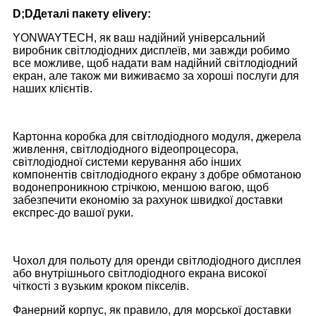
D;
D
Деталі пакету elivery:
YONWAYTECH, як ваш надійний універсальний
виробник світлодіодних дисплеїв, ми завжди робимо
все можливе, щоб надати вам надійний світлодіодний
екран, але також ми виживаємо за хороші послуги для
наших клієнтів.
Картонна коробка для світлодіодного модуля, джерела
живлення, світлодіодного відеопроцесора,
світлодіодної системи керування або інших
компонентів світлодіодного екрану з добре обмотаною
водонепроникною стрічкою, меншою вагою, щоб
забезпечити економію за рахунок швидкої доставки
експрес-до вашої руки.
Чохол для польоту для оренди світлодіодного дисплея
або внутрішнього світлодіодного екрана високої
чіткості з вузьким кроком пікселів.
Фанерний корпус, як правило, для морської доставки