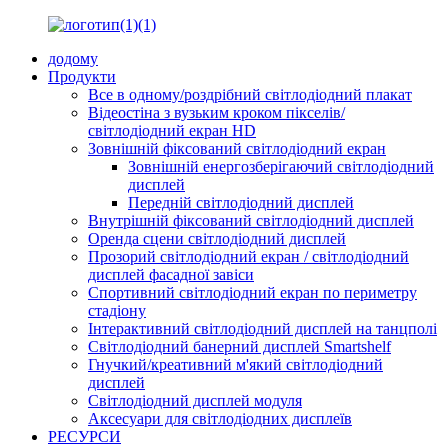
додому
Продукти
Все в одному/роздрібний світлодіодний плакат
Відеостіна з вузьким кроком пікселів/
світлодіодний екран HD
Зовнішній фіксований світлодіодний екран
Зовнішній енергозберігаючий світлодіодний
дисплей
Передній світлодіодний дисплей
Внутрішній фіксований світлодіодний дисплей
Оренда сцени світлодіодний дисплей
Прозорий світлодіодний екран / світлодіодний
дисплей фасадної завіси
Спортивний світлодіодний екран по периметру
стадіону
Інтерактивний світлодіодний дисплей на танцполі
Світлодіодний банерний дисплей Smartshelf
Гнучкий/креативний м'який світлодіодний
дисплей
Світлодіодний дисплей модуля
Аксесуари для світлодіодних дисплеїв
РЕСУРСИ