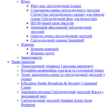
Відео
Plug грає світлодіодний плакат
Стандартна рамка світлодіодного дисплея
Структура світлодіодного екрану для оренди
сцени Світлодіодний фон для відеостіни
HD Вузький крок пікселів
Зовнішній фіксований світлодіодний
дисплей
Оренда сцени світлодіодний дисплей
Світлодіодний цінник Smartshelf
Новини
Новини компанії
Новини галузі
Завантажити
Наше рішення
Транспортний термінал і реклама аеропорту
Роздрібна комерційна торгівля та готельний бізнес
Театр, концертна сцена та світлодіодний дисплей у
церкві
Education Studio Broadcast & Security Command
Center
Зовнішня реклама Світлодіодний дисплей Фасад і
рекламний щит
Світлодіодний дисплей Stadium Arena Sport
Perimeter