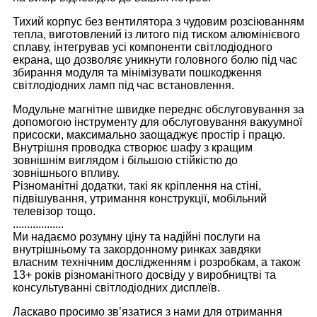
Тихий корпус без вентилятора з чудовим розсіюванням
тепла, виготовлений із литого під тиском алюмінієвого
сплаву, інтегрував усі компоненти світлодіодного
екрана, що дозволяє уникнути головного болю під час
збирання модуля та мінімізувати пошкодження
світлодіодних ламп під час встановлення.
Модульне магнітне швидке переднє обслуговування за
допомогою інструменту для обслуговування вакуумної
присоски, максимально заощаджує простір і працю.
Внутрішня проводка створює шафу з кращим
зовнішнім виглядом і більшою стійкістю до
зовнішнього впливу.
Різноманітні додатки, такі як кріплення на стіні,
підвішування, утримання конструкції, мобільний
телевізор тощо.
..................
Ми надаємо розумну ціну та надійні послуги на
внутрішньому та закордонному ринках завдяки
власним технічним дослідженням і розробкам, а також
13+ років різноманітного досвіду у виробництві та
консультуванні світлодіодних дисплеїв.
Ласкаво просимо зв’язатися з нами для отримання