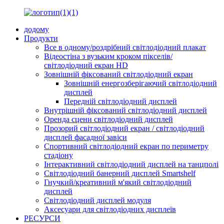
додому
Продукти
Все в одному/роздрібний світлодіодний плакат
Відеостіна з вузьким кроком пікселів/
світлодіодний екран HD
Зовнішній фіксований світлодіодний екран
Зовнішній енергозберігаючий світлодіодний
дисплей
Передній світлодіодний дисплей
Внутрішній фіксований світлодіодний дисплей
Оренда сцени світлодіодний дисплей
Прозорий світлодіодний екран / світлодіодний
дисплей фасадної завіси
Спортивний світлодіодний екран по периметру
стадіону
Інтерактивний світлодіодний дисплей на танцполі
Світлодіодний банерний дисплей Smartshelf
Гнучкий/креативний м'який світлодіодний
дисплей
Світлодіодний дисплей модуля
Аксесуари для світлодіодних дисплеїв
РЕСУРСИ