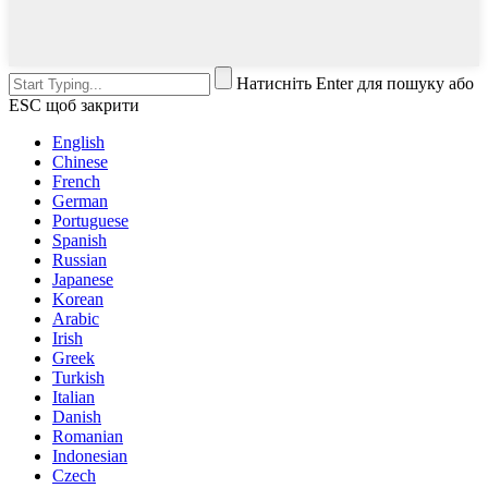
Натисніть Enter для пошуку або
ESC щоб закрити
English
Chinese
French
German
Portuguese
Spanish
Russian
Japanese
Korean
Arabic
Irish
Greek
Turkish
Italian
Danish
Romanian
Indonesian
Czech