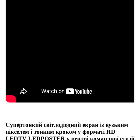
Супертонкий світлодіодний екран із вузьким
пікселем і тонким кроком у форматі HD
LEDTV LEDPOSTER у центрі командної студії