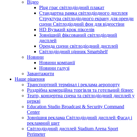
Відео
Plug грає світлодіодний плакат
Стандартна рамка світлодіодного дисплея
Структура світлодіодного екрану для оренди
сцени Світлодіодний фон для відеостіни
HD Вузький крок пікселів
Зовнішній фіксований світлодіодний
дисплей
Оренда сцени світлодіодний дисплей
Світлодіодний цінник Smartshelf
Новини
Новини компанії
Новини галузі
Завантажити
Наше рішення
Транспортний термінал і реклама аеропорту
Роздрібна комерційна торгівля та готельний бізнес
Театр, концертна сцена та світлодіодний дисплей у
церкві
Education Studio Broadcast & Security Command
Center
Зовнішня реклама Світлодіодний дисплей Фасад і
рекламний щит
Світлодіодний дисплей Stadium Arena Sport
Perimeter