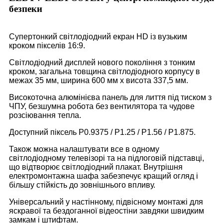
безпеки
Супертонкий світлодіодний екран HD із вузьким
кроком пікселів 16:9.
Світлодіодний дисплей нового покоління з тонким
кроком, загальна товщина світлодіодного корпусу в
межах 35 мм, ширина 600 мм x висота 337,5 мм.
Високоточна алюмінієва панель для лиття під тиском з
ЧПУ, безшумна робота без вентилятора та чудове
розсіювання тепла.
Доступний піксель P0.9375 / P1.25 / P1.56 / P1.875.
Також можна налаштувати все в одному
світлодіодному телевізорі та на підлоговій підставці,
що відтворює світлодіодний плакат. Внутрішня
електромонтажна шафа забезпечує кращий огляд і
більшу стійкість до зовнішнього впливу.
Універсальний у настінному, підвісному монтажі для
яскравої та бездоганної відеостіни завдяки швидким
замкам і штифтам.